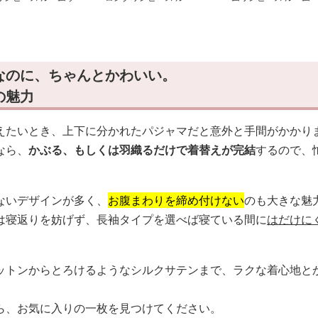
ア
ムウェア
ウェア
なのに、ちゃんとかわいい。
の魅力
えたいとき、上下に分かれたパジャマだと意外と手間がかかり
なら、
かぶる、もしくは羽織るだけで着替えが完結
するので、
ないデザインが多く、
お腹まわりを締め付けない
のも大きな魅
は寝返りを妨げず、長袖タイプを選べば寝ている間に
はだけに
ットンからとろけるようなシルクサテンまで、ラクな着心地とか
ら、お気に入りの一枚を見つけてください。