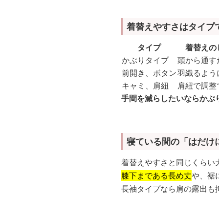
着替えやすさはタイプ
タイプ
着替えの
かぶりタイプ
頭から通す
前開き、ボタン
羽織るよう
キャミ、肩紐
肩紐で調整
手間を減らしたいならかぶ
寝ている間の「はだけ
着替えやすさと同じくらい
膝下まである長め丈
や、裾
長袖タイプなら肩の露出も