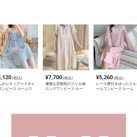
3,120
¥
7,700
¥
5,260
(税込)
(税込)
(税込)
んわりティアードキャ
優雅な雰囲気のフリル袖
レース襟付きゆったりル
ワンピース ルームウ
ロングワンピース ルー
ームワンピース ルーム
ア
ムウェア
ウェア