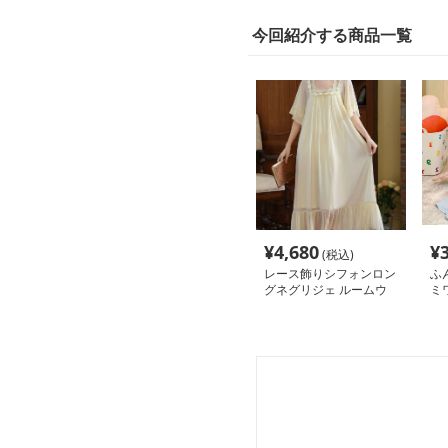
今回紹介する商品一覧
¥
4,680
¥
(税込)
レース飾りシフォンロン
ふ
グネグリジェ ルームウ
ミ
ェア
ェ