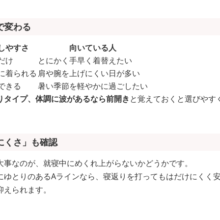
で変わる
しやすさ
向いている人
だけ
とにかく手早く着替えたい
に着られる
肩や腕を上げにくい日が多い
できる
暑い季節を軽やかに過ごしたい
りタイプ、体調に波があるなら前開き
と覚えておくと選びやす
にくさ」も確認
大事なのが、就寝中にめくれ上がらないかどうかです。
にゆとりのあるAラインなら、寝返りを打ってもはだけにくく
抑えられます。