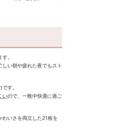
ます。
忙しい朝や疲れた夜でもスト
力です。
くい
ので、一晩中快適に過ご
わいさを両立した21枚を