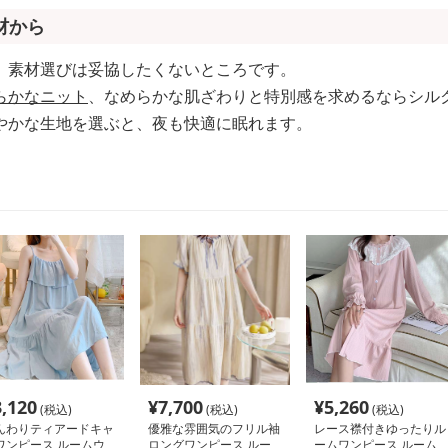
材から
、素材選びは妥協したくないところです。
らかなニット
、なめらかな肌ざわりと特別感を求めるならシル
やかな生地を選ぶと、夜も快適に眠れます。
3,120
¥
7,700
¥
5,260
(税込)
(税込)
(税込)
んわりティアードキャ
優雅な雰囲気のフリル袖
レース襟付きゆったりル
ワンピース ルームウ
ロングワンピース ルー
ームワンピース ルーム