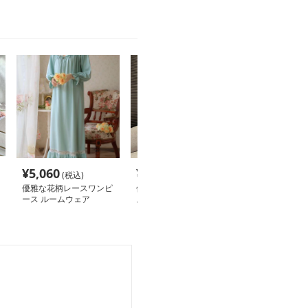
¥
5,060
¥
4,840
¥
4,720
(税込)
(税込)
(税込
優雅な花柄レースワンピ
優雅な夢見るナイトドレ
優雅な花柄ルー
ース ルームウェア
ス ルームウェア
ース ルームウ