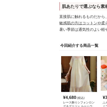
肌あたりで選ぶなら素
直接肌に触れるものだから
敏感肌の方はコットンや柔
暑い季節は通気性のよい軽
今回紹介する商品一覧
¥
4,680
¥
(税込)
レース飾りシフォンロン
ふ
グネグリジェ ルームウ
ミ