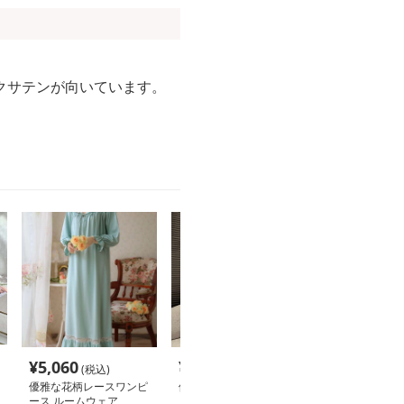
クサテンが向いています。
¥
5,060
¥
4,840
¥
4,720
(税込)
(税込)
(税込
優雅な花柄レースワンピ
優雅な夢見るナイトドレ
優雅な花柄ルー
ース ルームウェア
ス ルームウェア
ース ルームウ