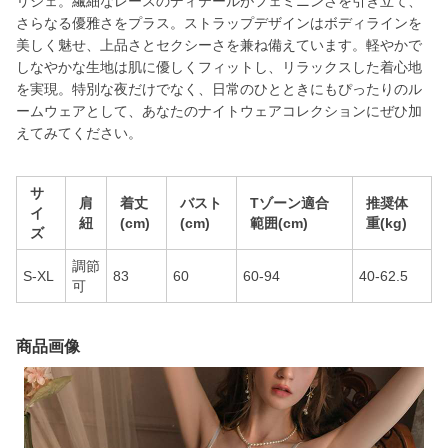
リジェ。繊細なレースのディテールがフェミニンさを引き立て、
さらなる優雅さをプラス。ストラップデザインはボディラインを
美しく魅せ、上品さとセクシーさを兼ね備えています。軽やかで
しなやかな生地は肌に優しくフィットし、リラックスした着心地
を実現。特別な夜だけでなく、日常のひとときにもぴったりのル
ームウェアとして、あなたのナイトウェアコレクションにぜひ加
えてみてください。
サ
肩
着丈
バスト
Tゾーン適合
推奨体
イ
紐
(cm)
(cm)
範囲(cm)
重(kg)
ズ
調節
S-XL
83
60
60-94
40-62.5
可
商品画像