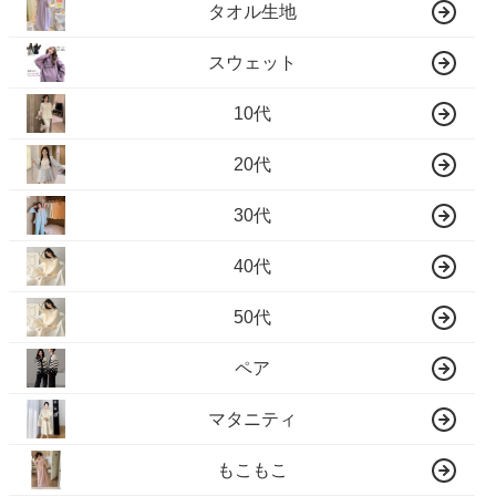
タオル生地
スウェット
10代
20代
30代
40代
50代
ペア
マタニティ
もこもこ