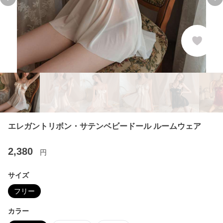
Previous slide
Ne
エレガントリボン・サテンベビードール ルームウェア
2,380
円
サイズ
フリー
カラー