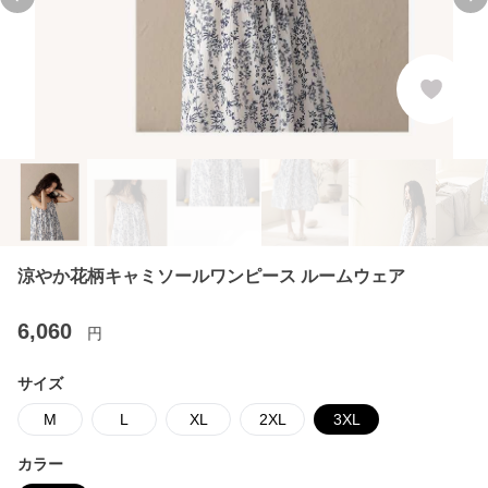
Previous slide
Ne
涼やか花柄キャミソールワンピース ルームウェア
6,060
円
サイズ
M
L
XL
2XL
3XL
カラー