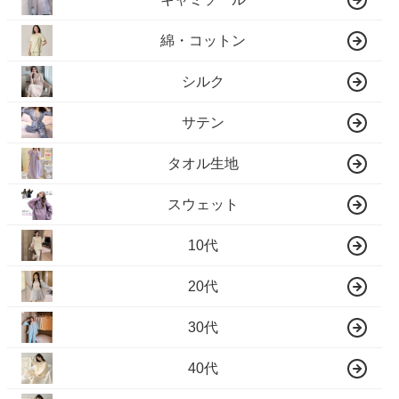
綿・コットン
シルク
サテン
タオル生地
スウェット
10代
20代
30代
40代