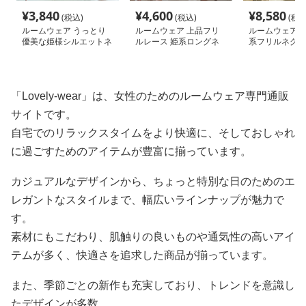
¥
3,840
¥
4,600
¥
8,580
(税込)
(税込)
(税込
ルームウェア うっとり
ルームウェア 上品フリ
ルームウェア 
優美な姫様シルエットネ
ルレース 姫系ロングネ
系フリルネグリ
グリジェ
グリジェ
「Lovely-wear」は、女性のためのルームウェア専門通販
サイトです。
自宅でのリラックスタイムをより快適に、そしておしゃれ
に過ごすためのアイテムが豊富に揃っています。
カジュアルなデザインから、ちょっと特別な日のためのエ
レガントなスタイルまで、幅広いラインナップが魅力で
す。
素材にもこだわり、肌触りの良いものや通気性の高いアイ
テムが多く、快適さを追求した商品が揃っています。
また、季節ごとの新作も充実しており、トレンドを意識し
たデザインが多数。