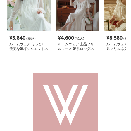
¥
3,840
¥
4,600
¥
8,580
(税込)
(税込)
(税込
ルームウェア うっとり
ルームウェア 上品フリ
ルームウェア 
優美な姫様シルエットネ
ルレース 姫系ロングネ
系フリルネグリ
グリジェ
グリジェ