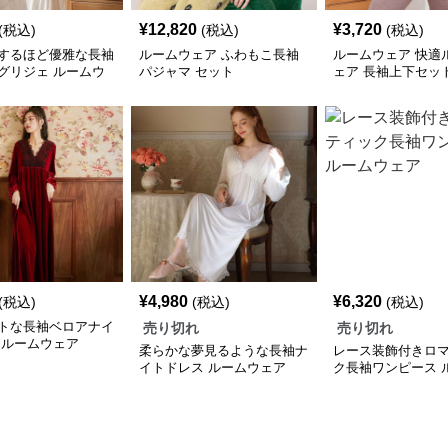
¥
12,820
¥
3,720
(税込)
(税込)
(税込)
するほど優雅な長袖
ルームウェア ふわもこ長袖
ルームウェア 快適
グリジェ ルームウ
パジャマ セット
ェア 長袖上下セッ
¥
4,980
¥
6,320
(税込)
(税込)
(税込)
トな長袖ベロアナイ
売り切れ
売り切れ
 ルームウェア
柔らかな夢見るような長袖ナ
レース装飾付きロ
イトドレス ルームウェア
ク長袖ワンピース 
ェア