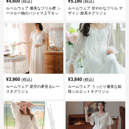
¥
4,600
¥
5,180
(税込)
(税込)
ルームウェア 優美なフリル襟 シ
ルームウェア 甘やかなフリル デ
ースルー袖のパジャマ上下セッ
ザイン 姫系ネグリジェ
ト
¥
3,960
¥
3,840
(税込)
(税込)
ルームウェア 星空の夢見るレー
ルームウェア うっとり優美な姫
スネグリジェ
様シルエットネグリジェ