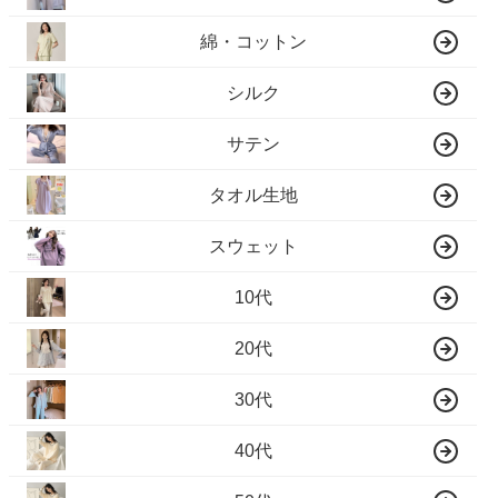
綿・コットン
シルク
サテン
タオル生地
スウェット
10代
20代
30代
40代