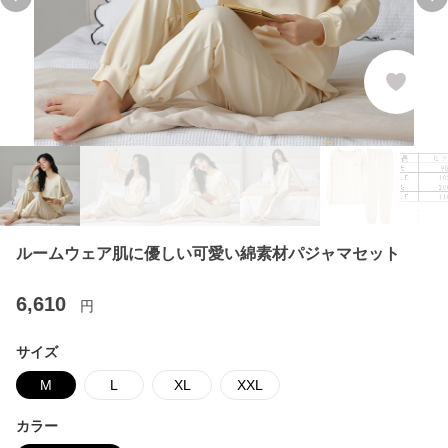
Previous slide
Ne
ルームウェア肌に優しい可愛い綿素材パジャマセット
6,610
円
サイズ
M
L
XL
XXL
カラー