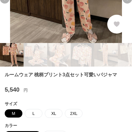
Previous slide
Ne
ルームウェア 桃柄プリント3点セット可愛いパジャマ
5,540
円
サイズ
M
L
XL
2XL
カラー