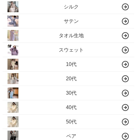
シルク
サテン
タオル生地
スウェット
10代
20代
30代
40代
50代
ペア