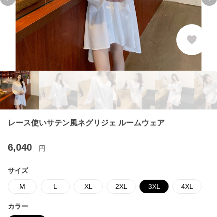
Previous slide
Ne
レース使いサテン風ネグリジェ ルームウェア
6,040
円
サイズ
M
L
XL
2XL
3XL
4XL
カラー