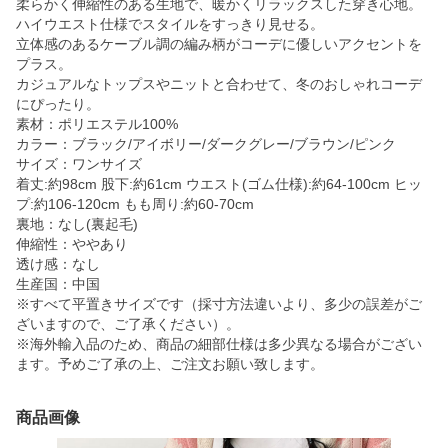
柔らかく伸縮性のある生地で、暖かくリラックスした穿き心地。
ハイウエスト仕様でスタイルをすっきり見せる。
立体感のあるケーブル調の編み柄がコーデに優しいアクセントを
プラス。
カジュアルなトップスやニットと合わせて、冬のおしゃれコーデ
にぴったり。
素材：ポリエステル100%
カラー：ブラック/アイボリー/ダークグレー/ブラウン/ピンク
サイズ：ワンサイズ
着丈:約98cm 股下:約61cm ウエスト(ゴム仕様):約64-100cm ヒッ
プ:約106-120cm もも周り:約60-70cm
裏地：なし(裏起毛)
伸縮性：ややあり
透け感：なし
生産国：中国
※すべて平置きサイズです（採寸方法違いより、多少の誤差がご
ざいますので、ご了承ください）。
※海外輸入品のため、商品の細部仕様は多少異なる場合がござい
ます。予めご了承の上、ご注文お願い致します。
商品画像