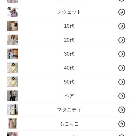
スウェット
10代
20代
30代
40代
50代
ペア
マタニティ
もこもこ