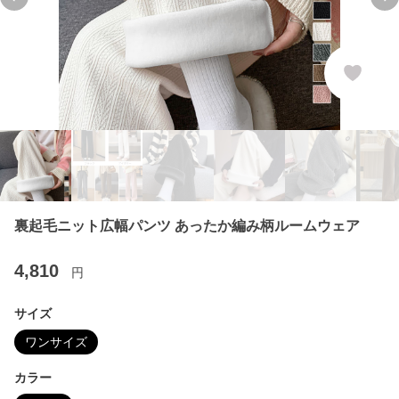
Previous slide
Ne
裏起毛ニット広幅パンツ あったか編み柄ルームウェア
4,810
円
サイズ
ワンサイズ
カラー