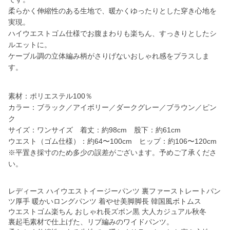
柔らかく伸縮性のある生地で、暖かくゆったりとした穿き心地を
実現。
ハイウエストゴム仕様でお腹まわりも楽ちん、すっきりとしたシ
ルエットに。
ケーブル調の立体編み柄がさりげないおしゃれ感をプラスしま
す。
素材：ポリエステル100％
カラー：ブラック／アイボリー／ダークグレー／ブラウン／ピン
ク
サイズ：ワンサイズ 着丈：約98cm 股下：約61cm
ウエスト（ゴム仕様）：約64〜100cm ヒップ：約106〜120cm
※平置き採寸のため多少の誤差がございます。予めご了承くださ
い。
レディース ハイウエストイージーパンツ 裏ファーストレートパン
ツ厚手 暖かいロングパンツ 着やせ美脚脚長 韓国風ボトムス
ウエストゴム楽ちん おしゃれ長ズボン黒 大人カジュアル秋冬
裏起毛素材で仕上げた、リブ編みのワイドパンツ。