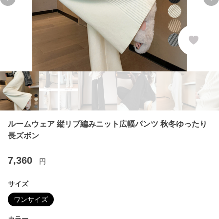
Previous slide
Ne
ルームウェア 縦リブ編みニット広幅パンツ 秋冬ゆったり
長ズボン
7,360
円
サイズ
ワンサイズ