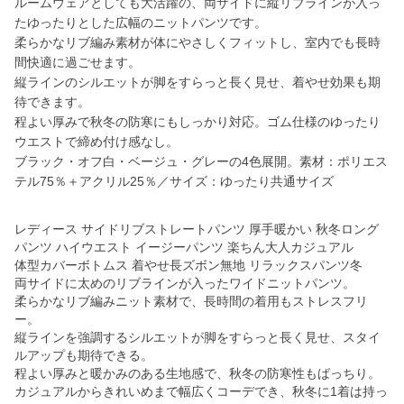
ルームウェアとしても大活躍の、両サイドに縦リブラインが入っ
たゆったりとした広幅のニットパンツです。
柔らかなリブ編み素材が体にやさしくフィットし、室内でも長時
間快適に過ごせます。
縦ラインのシルエットが脚をすらっと長く見せ、着やせ効果も期
待できます。
程よい厚みで秋冬の防寒にもしっかり対応。ゴム仕様のゆったり
ウエストで締め付け感なし。
ブラック・オフ白・ベージュ・グレーの4色展開。素材：ポリエス
テル75％＋アクリル25％／サイズ：ゆったり共通サイズ
レディース サイドリブストレートパンツ 厚手暖かい 秋冬ロング
パンツ ハイウエスト イージーパンツ 楽ちん大人カジュアル
体型カバーボトムス 着やせ長ズボン無地 リラックスパンツ冬
両サイドに太めのリブラインが入ったワイドニットパンツ。
柔らかなリブ編みニット素材で、長時間の着用もストレスフリ
ー。
縦ラインを強調するシルエットが脚をすらっと長く見せ、スタイ
ルアップも期待できる。
程よい厚みと暖かみのある生地感で、秋冬の防寒性もばっちり。
カジュアルからきれいめまで幅広くコーデでき、秋冬に1着は持っ