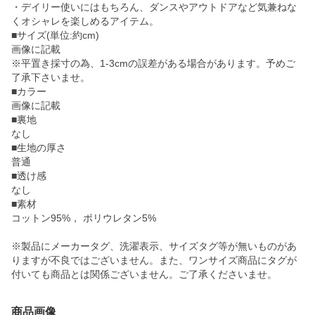
・デイリー使いにはもちろん、ダンスやアウトドアなど気兼ねな
くオシャレを楽しめるアイテム。
■サイズ(単位:約cm)
画像に記載
※平置き採寸の為、1-3cmの誤差がある場合があります。予めご
了承下さいませ。
■カラー
画像に記載
■裏地
なし
■生地の厚さ
普通
■透け感
なし
■素材
コットン95%， ポリウレタン5%
※製品にメーカータグ、洗濯表示、サイズタグ等が無いものがあ
りますが不良ではございません。また、ワンサイズ商品にタグが
付いても商品とは関係ございません。ご了承くださいませ。
商品画像