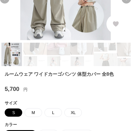
Previous slide
Ne
ルームウェア ワイドカーゴパンツ 体型カバー 全8色
5,700
円
サイズ
S
M
L
XL
カラー