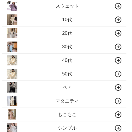
スウェット
10代
20代
30代
40代
50代
ペア
マタニティ
もこもこ
シンプル