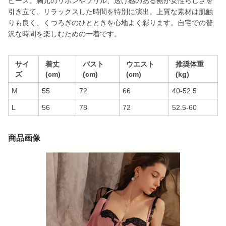
ピース。胸元のリボンやフリル、透け感のある裾が女性らしさを
引き立て、リラックスした時間を特別に演出。上質な素材は肌触
りも良く、くつろぎのひとときを心地よく彩ります。自宅での贅
沢な時間を楽しむための一着です。
サイ
着丈
バスト
ウエスト
推奨体重
ズ
(cm)
(cm)
(cm)
(kg)
M
55
72
66
40-52.5
L
56
78
72
52.5-60
商品画像