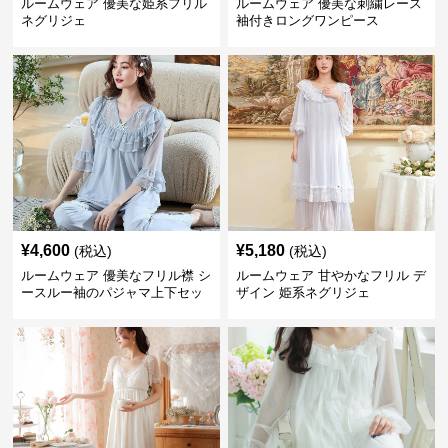
ルームウェア 優美な姫系フリル
ルームウェア 優美な刺繍レース
ネグリジェ
袖付きロングワンピース
¥
4,600
¥
5,180
(税込)
(税込)
ルームウェア 優美なフリル襟 シ
ルームウェア 甘やかなフリル デ
ースルー袖のパジャマ上下セッ
ザイン 姫系ネグリジェ
ト