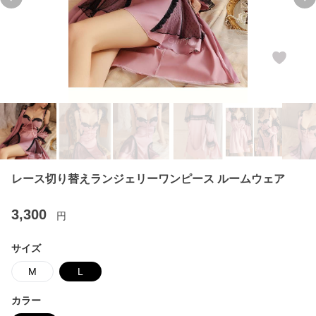
Previous slide
Ne
レース切り替えランジェリーワンピース ルームウェア
3,300
円
サイズ
M
L
カラー