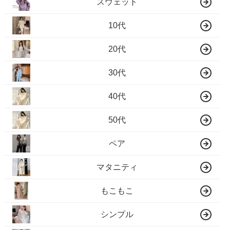
スウェット
10代
20代
30代
40代
50代
ペア
マタニティ
もこもこ
シンプル