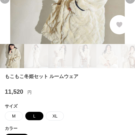
Previous slide
Ne
もこもこ冬姫セット ルームウェア
11,520
円
サイズ
M
L
XL
カラー