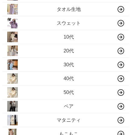
タオル生地
スウェット
10代
20代
30代
40代
50代
ペア
マタニティ
もこもこ