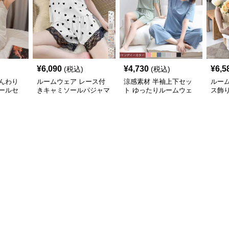
¥
6,090
¥
4,730
¥
6,5
(税込)
(税込)
んわり
ルームウェア レース付
涼感素材 半袖上下セッ
ルー
ールセ
きキャミソールパジャマ
ト ゆったりルームウェ
ス飾
上下セット
ア
セッ