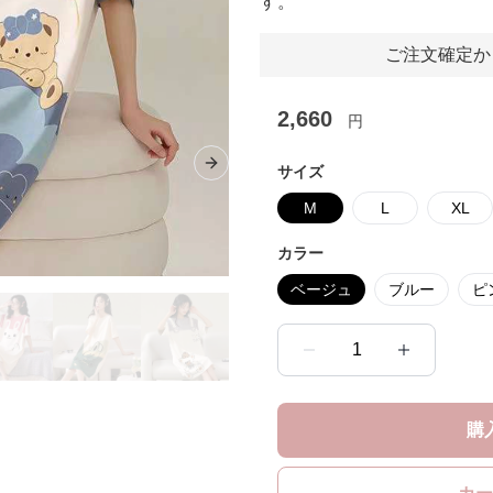
す。
ご注文確定か
2,660
円
サイズ
Next slide
M
L
XL
カラー
ベージュ
ブルー
ピ
1
購