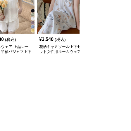
80
¥
3,540
¥
6,640
(税込)
(税込)
(税込)
ムウェア 上品レー
花柄キャミソール上下セ
夏用薄手ルームウェア
り半袖パジャマ上下
ット女性用ルームウェア
半袖ショートパンツセッ
ト春夏用
ト