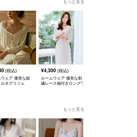
もっと見る
80
¥
4,300
¥
5,180
(税込)
(税込)
(税込)
ムウェア 優美な姫
ルームウェア 優美な刺
ルームウェア 甘やかな
リルネグリジェ
繍レース袖付きロングワ
フリル デザイン 姫系ネ
ンピース
グリジェ
もっと見る