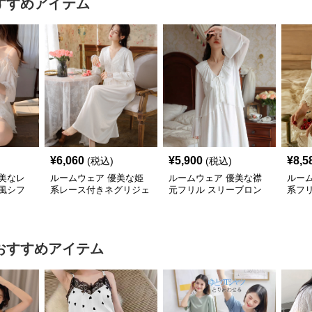
すすめアイテム
¥
6,060
¥
5,900
¥
8,5
(税込)
(税込)
美なレ
ルームウェア 優美な姫
ルームウェア 優美な襟
ルー
風シフ
系レース付きネグリジェ
元フリル スリーブロン
系フ
グネグリジェ
おすすめアイテム