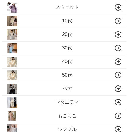
スウェット
10代
20代
30代
40代
50代
ペア
マタニティ
もこもこ
シンプル