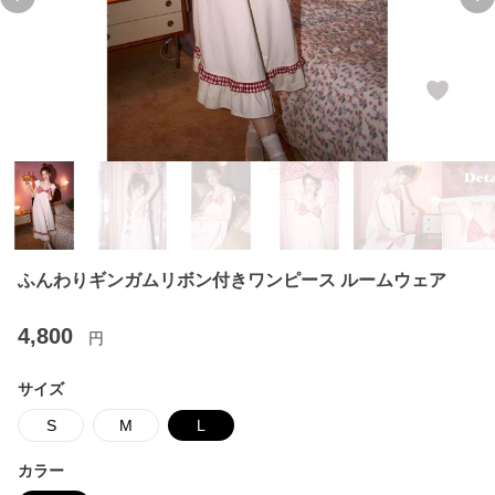
Previous slide
Ne
ふんわりギンガムリボン付きワンピース ルームウェア
4,800
円
サイズ
S
M
L
カラー