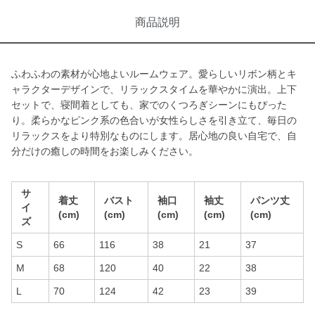
商品説明
ふわふわの素材が心地よいルームウェア。愛らしいリボン柄とキ
ャラクターデザインで、リラックスタイムを華やかに演出。上下
セットで、寝間着としても、家でのくつろぎシーンにもぴった
り。柔らかなピンク系の色合いが女性らしさを引き立て、毎日の
リラックスをより特別なものにします。居心地の良い自宅で、自
分だけの癒しの時間をお楽しみください。
サ
着丈
バスト
袖口
袖丈
パンツ丈
イ
(cm)
(cm)
(cm)
(cm)
(cm)
ズ
S
66
116
38
21
37
M
68
120
40
22
38
L
70
124
42
23
39