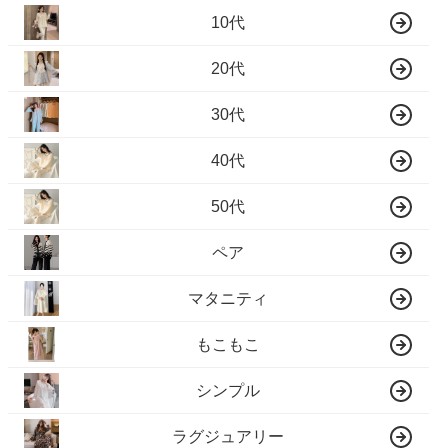
10代
20代
30代
40代
50代
ペア
マタニティ
もこもこ
シンプル
ラグジュアリー