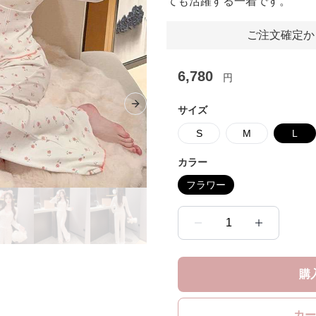
ても活躍する一着です。
ご注文確定か
6,780
円
Next slide
サイズ
S
M
L
カラー
フラワー
1
購
カー