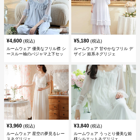
¥
4,600
¥
5,180
(税込)
(税込)
ルームウェア 優美なフリル襟 シ
ルームウェア 甘やかなフリル デ
ースルー袖のパジャマ上下セッ
ザイン 姫系ネグリジェ
ト
¥
3,960
¥
3,840
(税込)
(税込)
ルームウェア 星空の夢見るレー
ルームウェア うっとり優美な姫
スネグリジェ
様シルエットネグリジェ