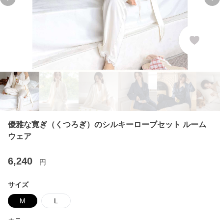
Previous slide
Ne
優雅な寛ぎ（くつろぎ）のシルキーローブセット ルーム
ウェア
6,240
円
サイズ
M
L