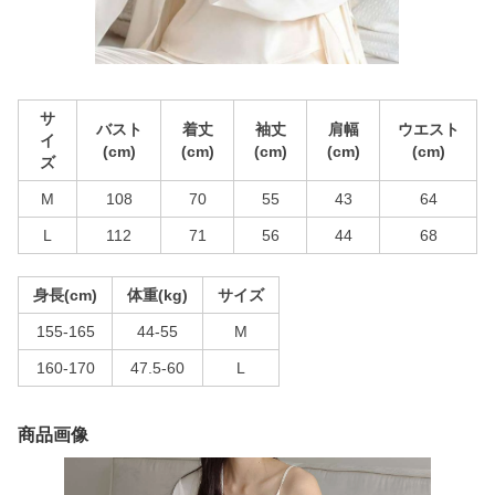
サ
バスト
着丈
袖丈
肩幅
ウエスト
イ
(cm)
(cm)
(cm)
(cm)
(cm)
ズ
M
108
70
55
43
64
L
112
71
56
44
68
身長(cm)
体重(kg)
サイズ
155-165
44-55
M
160-170
47.5-60
L
商品画像