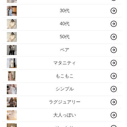
30代
40代
50代
ペア
マタニティ
もこもこ
シンプル
ラグジュアリー
大人っぽい