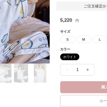
ご注文確定か
5,220
円
サイズ
Next slide
S
M
L
カラー
ホワイト
1
購
カー