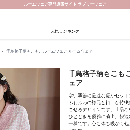
ルームウェア専門通販サイト ラブリーウェア
人気ランキング
›
千鳥格子柄もこもこルームウェア ルームウェア
千鳥格子柄もこも
ェア
寒い季節に最適な暖かセット
ふわふわの襟元と袖口が特徴
ごせるデザインです。上品な
ひとときを優雅に演出。快適
一着です。心も体も暖かく包