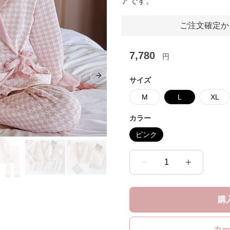
アです。
ご注文確定か
7,780
円
Next slide
サイズ
M
L
XL
カラー
ピンク
1
購
カー