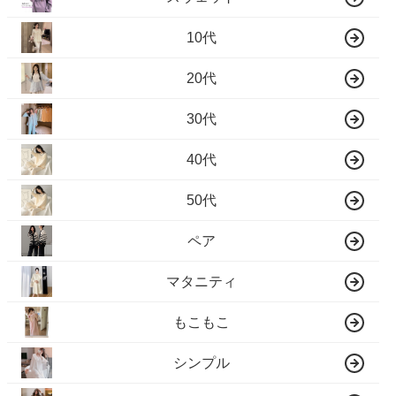
10代
20代
30代
40代
50代
ペア
マタニティ
もこもこ
シンプル