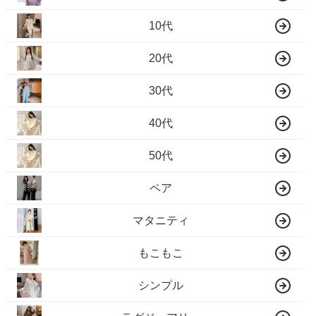
10代
20代
30代
40代
50代
ペア
マタニティ
もこもこ
シンプル