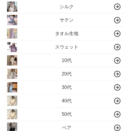
シルク
サテン
タオル生地
スウェット
10代
20代
30代
40代
50代
ペア