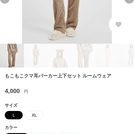
Previous slide
Ne
もこもこクマ耳パーカー上下セット ルームウェア
4,000
円
サイズ
L
XL
カラー