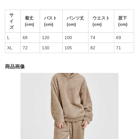
サ
着丈
バスト
パンツ丈
ウエスト
股下
イ
(cm)
(cm)
(cm)
(cm)
(cm)
ズ
L
68
120
100
74
69
XL
72
130
105
82
71
商品画像