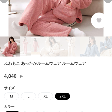
Previous slide
Ne
ふわもこ あったかルームウェア ルームウェア
4,840
円
サイズ
M
L
XL
2XL
カラー