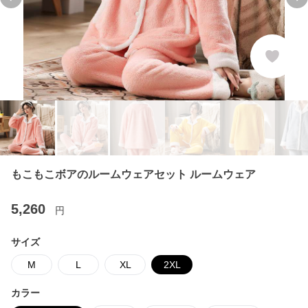
Previous slide
Ne
もこもこボアのルームウェアセット ルームウェア
5,260
円
サイズ
M
L
XL
2XL
カラー