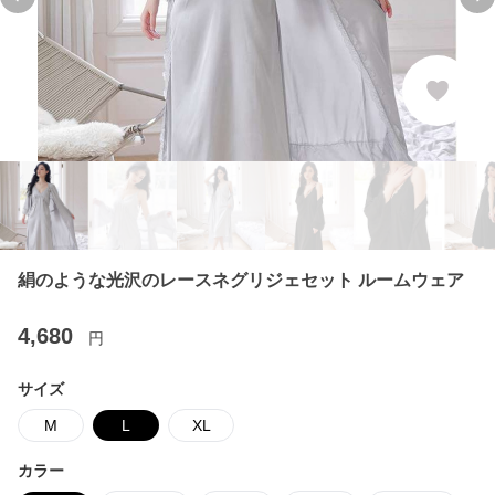
Previous slide
Ne
絹のような光沢のレースネグリジェセット ルームウェア
4,680
円
サイズ
M
L
XL
カラー