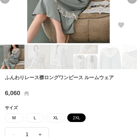
Previous slide
Ne
ふんわりレース襟ロングワンピース ルームウェア
6,060
円
サイズ
M
L
XL
2XL
1