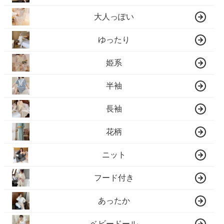
大人っぽい
ゆったり
姫系
半袖
長袖
花柄
ニット
フード付き
あったか
ベビードール