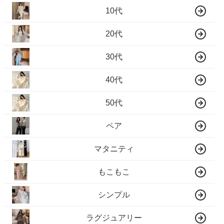
10代
20代
30代
40代
50代
ペア
マタニティ
もこもこ
シンプル
ラグジュアリー