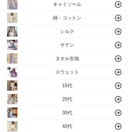
キャミソール
綿・コットン
シルク
サテン
タオル生地
スウェット
10代
20代
30代
40代