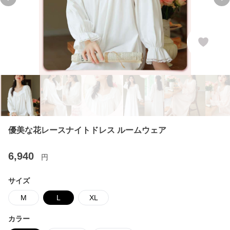
Previous slide
Ne
優美な花レースナイトドレス ルームウェア
6,940
円
サイズ
M
L
XL
カラー