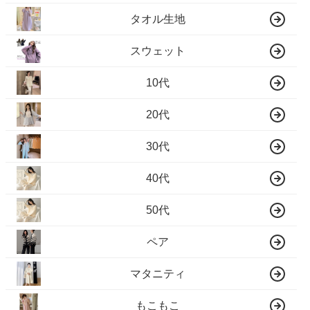
タオル生地
スウェット
10代
20代
30代
40代
50代
ペア
マタニティ
もこもこ