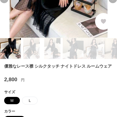
Previous slide
Ne
優雅なレース襟 シルクタッチ ナイトドレス ルームウェア
2,800
円
サイズ
M
L
カラー