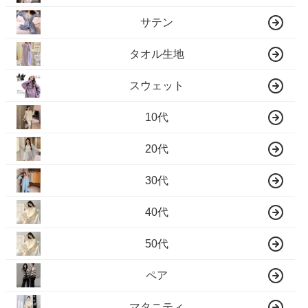
サテン
タオル生地
スウェット
10代
20代
30代
40代
50代
ペア
マタニティ