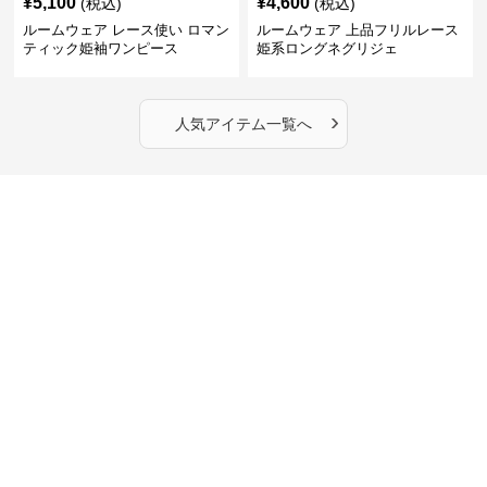
¥
5,100
¥
4,600
(税込)
(税込)
ルームウェア レース使い ロマン
ルームウェア 上品フリルレース
ティック姫袖ワンピース
姫系ロングネグリジェ
›
人気アイテム一覧へ