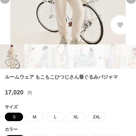
Previous slide
Ne
ルームウェア もこもこひつじさん着ぐるみパジャマ
17,020
円
サイズ
S
M
L
XL
2XL
カラー