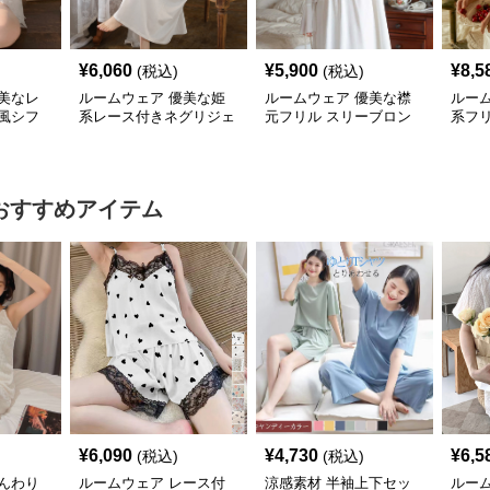
¥
6,060
¥
5,900
¥
8,5
(税込)
(税込)
美なレ
ルームウェア 優美な姫
ルームウェア 優美な襟
ルー
風シフ
系レース付きネグリジェ
元フリル スリーブロン
系フ
グネグリジェ
おすすめアイテム
¥
6,090
¥
4,730
¥
6,5
(税込)
(税込)
んわり
ルームウェア レース付
涼感素材 半袖上下セッ
ルー