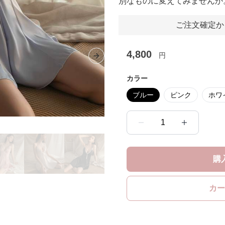
別なものに変えてみませんか
ご注文確定か
4,800
円
Next slide
カラー
ブルー
ピンク
ホワ
1
購
カー