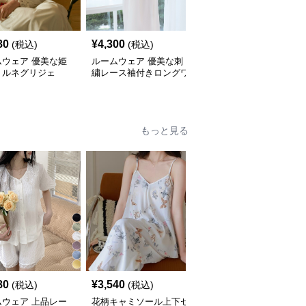
80
¥
4,300
¥
5,180
(税込)
(税込)
(税込)
ムウェア 優美な姫
ルームウェア 優美な刺
ルームウェア 甘やかな
リルネグリジェ
繍レース袖付きロングワ
フリル デザイン 姫系ネ
ンピース
グリジェ
もっと見る
80
¥
3,540
¥
6,640
(税込)
(税込)
(税込)
ムウェア 上品レー
花柄キャミソール上下セ
夏用薄手ルームウェア