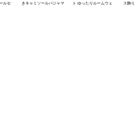
ールセ
きキャミソールパジャマ
ト ゆったりルームウェ
ス飾
上下セット
ア
セッ