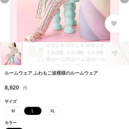
Previous slide
Ne
ルームウェア ふわもこ波模様のルームウェア
8,920
円
サイズ
M
L
XL
カラー