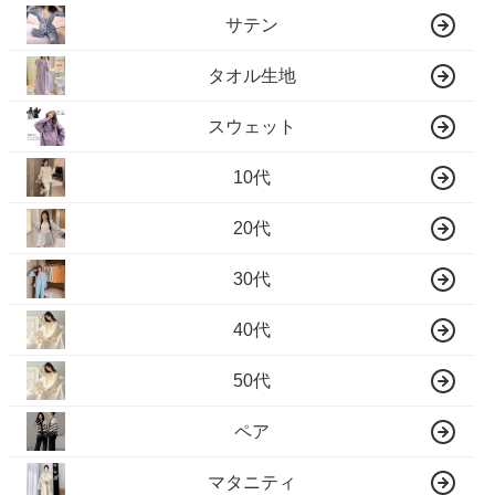
サテン
タオル生地
スウェット
10代
20代
30代
40代
50代
ペア
マタニティ