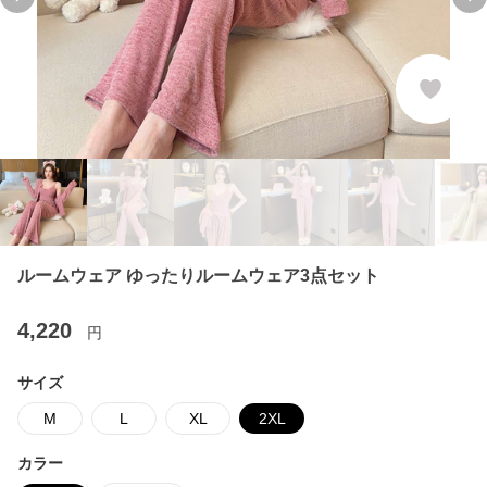
Previous slide
Ne
ルームウェア ゆったりルームウェア3点セット
4,220
円
サイズ
M
L
XL
2XL
カラー