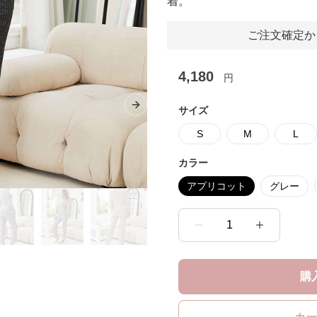
着。
ご注文確定か
4,180
円
サイズ
Next slide
S
M
L
カラー
アプリコット
グレー
1
購