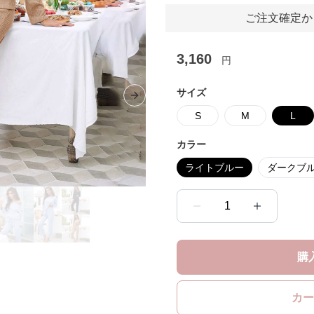
ご注文確定か
3,160
円
サイズ
Next slide
S
M
L
カラー
ライトブルー
ダークブ
1
購
カー