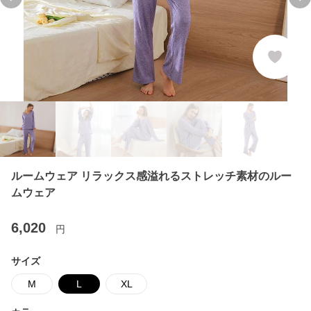
Previous slide
Ne
ルームウェア リラックス感溢れるストレッチ素材のルー
ムウェア
6,020
円
サイズ
M
L
XL