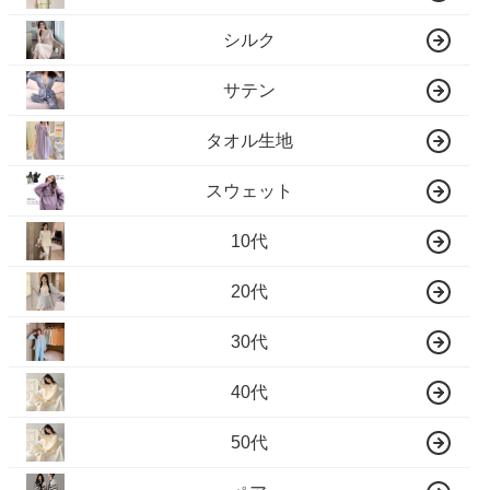
シルク
サテン
タオル生地
スウェット
10代
20代
30代
40代
50代