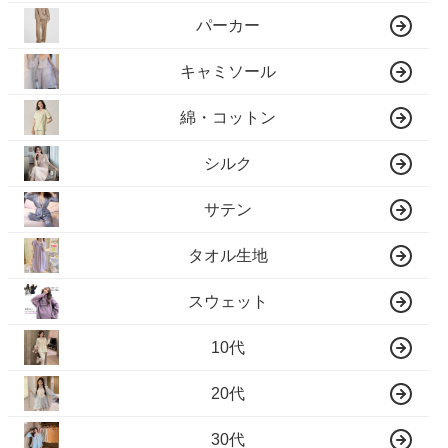
パーカー
キャミソール
綿・コットン
シルク
サテン
タオル生地
スウェット
10代
20代
30代