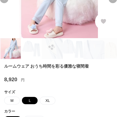
Previous slide
Ne
ルームウェア おうち時間を彩る優雅な寝間着
8,920
円
サイズ
M
L
XL
カラー