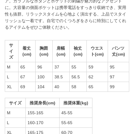
ア。カラフルなボタンとポケットの刺繍が魅力的なアクセント
に。大容量の側面ポケットは携帯電話をすっきり収納でき、実用
性も抜群。リラックスタイムを心地よく演出する、上品でスタイ
リッシュな一着です。自宅でのくつろぎをさらに特別にしてくれ
るアイテムをぜひご体験ください。
サ
着丈
胸囲
肩幅
袖丈
ウエス
パンツ
イ
(cm)
(cm)
(cm)
(cm)
ト(cm)
丈(cm)
ズ
M
65
96
37
55
59
95
L
67
100
38.5
56.5
62
97
XL
69
104
40
58
65
99
サイズ
推奨身長(cm)
推奨体重(kg)
M
155-165
45-55
L
160-170
55-65
XL
165-175
60-70