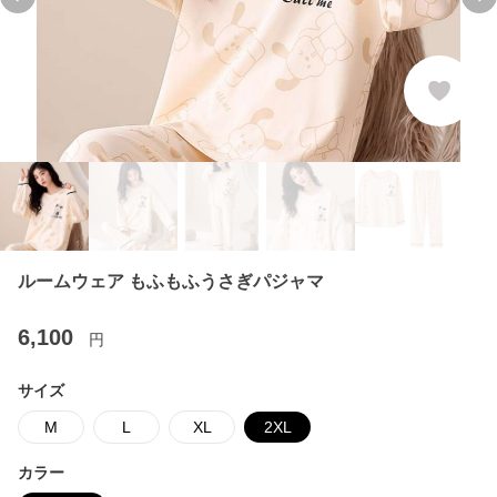
Previous slide
Ne
ルームウェア もふもふうさぎパジャマ
6,100
円
サイズ
M
L
XL
2XL
カラー