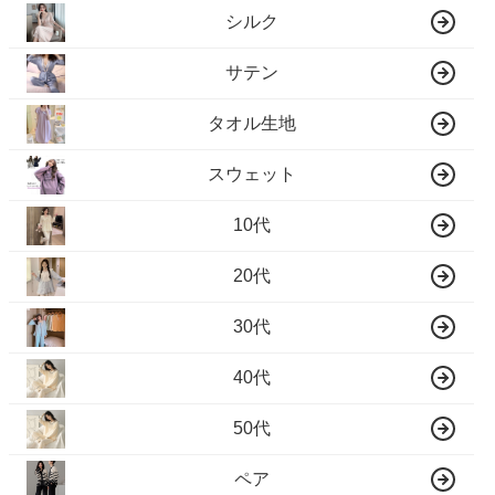
シルク
サテン
タオル生地
スウェット
10代
20代
30代
40代
50代
ペア