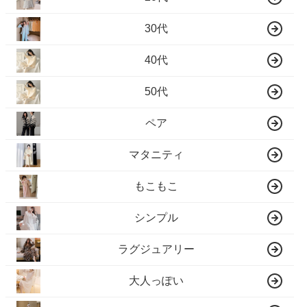
30代
40代
50代
ペア
マタニティ
もこもこ
シンプル
ラグジュアリー
大人っぽい