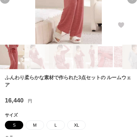
Previous slide
Ne
ふんわり柔らかな素材で作られた3点セットの ルームウェ
ア
16,440
円
サイズ
S
M
L
XL