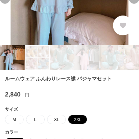
Previous slide
Ne
ルームウェア ふんわりレース襟 パジャマセット
2,840
円
サイズ
M
L
XL
2XL
カラー