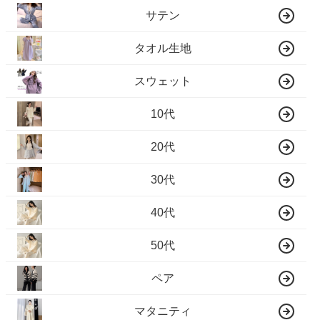
サテン
タオル生地
スウェット
10代
20代
30代
40代
50代
ペア
マタニティ