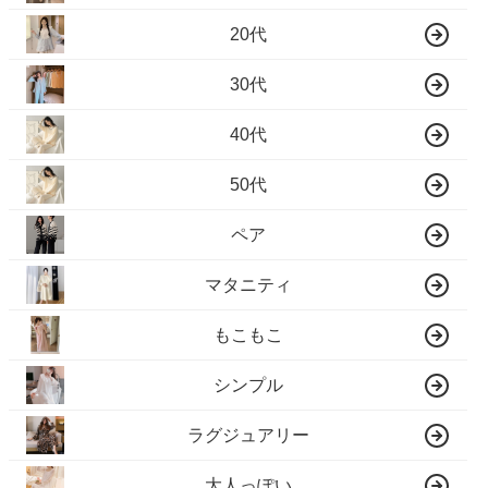
20代
30代
40代
50代
ペア
マタニティ
もこもこ
シンプル
ラグジュアリー
大人っぽい