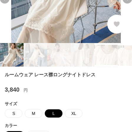
Previous slide
Ne
ルームウェア レース襟ロングナイトドレス
3,840
円
サイズ
S
M
L
XL
カラー