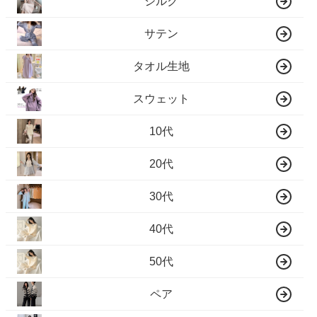
シルク
サテン
タオル生地
スウェット
10代
20代
30代
40代
50代
ペア