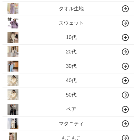
タオル生地
スウェット
10代
20代
30代
40代
50代
ペア
マタニティ
もこもこ