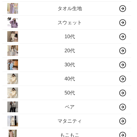
タオル生地
スウェット
10代
20代
30代
40代
50代
ペア
マタニティ
もこもこ