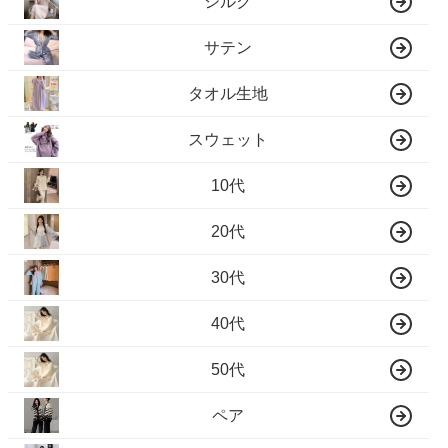
シルク
サテン
タオル生地
スウェット
10代
20代
30代
40代
50代
ペア