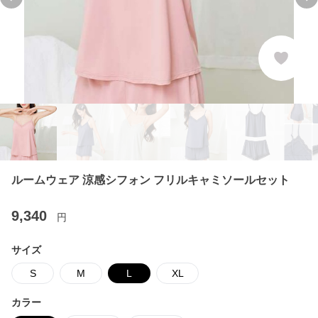
Previous slide
Ne
ルームウェア 涼感シフォン フリルキャミソールセット
9,340
円
サイズ
S
M
L
XL
カラー