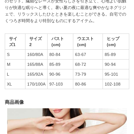
のセット。繊細なレースが女性らしさを引き立て、心地よい肌触
りが快適な眠りへと導く。暑い夏の夜に最適な爽やかなネグリジ
ェで、リラックスしたひとときを楽しむことができる。自宅での
くつろぎ時間をより特別なものにするアイテム。
サイ
サイズ
バスト
ウエスト
ヒップ
ズ1
2
(cm)
(cm)
(cm)
S
160/80A
80-84
63-67
85-89
M
165/88A
85-89
68-72
90-94
L
165/92A
90-96
73-79
95-101
XL
170/100A
97-103
80-86
102-108
商品画像