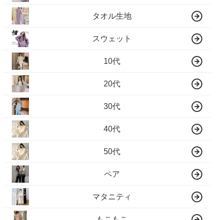
タオル生地
スウェット
10代
20代
30代
40代
50代
ペア
マタニティ
もこもこ