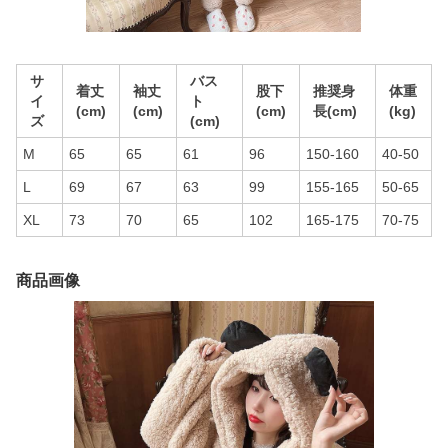
サ
バス
着丈
袖丈
股下
推奨身
体重
イ
ト
(cm)
(cm)
(cm)
長(cm)
(kg)
ズ
(cm)
M
65
65
61
96
150-160
40-50
L
69
67
63
99
155-165
50-65
XL
73
70
65
102
165-175
70-75
商品画像