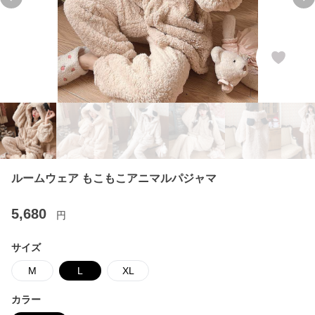
Previous slide
Ne
ルームウェア もこもこアニマルパジャマ
5,680
円
サイズ
M
L
XL
カラー