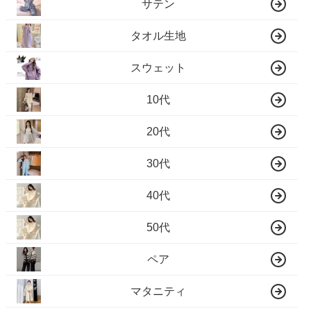
サテン
タオル生地
スウェット
10代
20代
30代
40代
50代
ペア
マタニティ