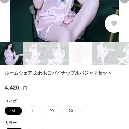
Previous slide
Ne
ルームウェア ふわもこパイナップルパジャマセット
4,420
円
サイズ
M
L
XL
2XL
カラー