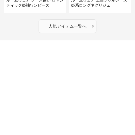
ルームウェア レース使い ロマン
ルームウェア 上品フリルレース
ティック姫袖ワンピース
姫系ロングネグリジェ
›
人気アイテム一覧へ