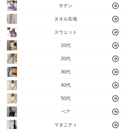
サテン
タオル生地
スウェット
10代
20代
30代
40代
50代
ペア
マタニティ