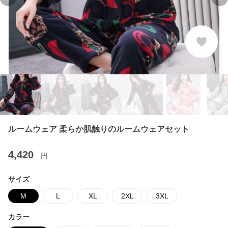
Previous slide
Ne
ルームウェア 柔らか肌触りのルームウェアセット
4,420
円
サイズ
M
L
XL
2XL
3XL
カラー