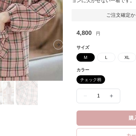
ョンに欠かせない一着です。
ご注文確定か
4,800
円
Next slide
サイズ
M
L
XL
カラー
チェック柄
1
購
カー